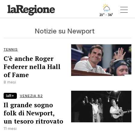
21° - 36°
Notizie su Newport
TENNIS
C'è anche Roger
Federer nella Hall
of Fame
8 mesi
laR+
VENEZIA 82
Il grande sogno
folk di Newport,
un tesoro ritrovato
11 mesi