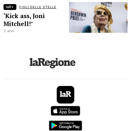
laR+
FIGLI DELLE STELLE
‘Kick ass, Joni
Mitchell!’
2 anni