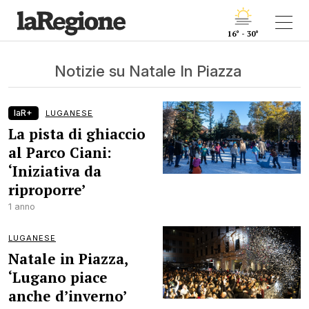
16° - 30°
Notizie su Natale In Piazza
laR+
LUGANESE
La pista di ghiaccio
al Parco Ciani:
‘Iniziativa da
riproporre’
1 anno
LUGANESE
Natale in Piazza,
‘Lugano piace
anche d’inverno’