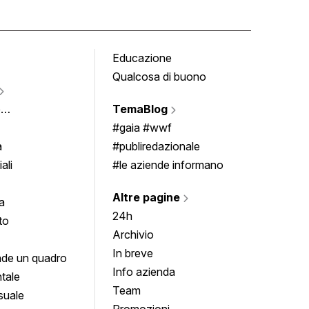
Educazione
Tomb
Qualcosa di buono
Fumet
Vigne
e
TemaBlog
Scrivi
imenti
#gaia #wwf
a
#publiredazionale
ali
#le aziende informano
Altre pagine
a
24h
to
Archivio
In breve
de un quadro
Info azienda
tale
Team
suale