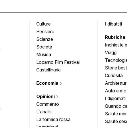
Culture
I dibattiti
Pensiero
Rubriche
Scienze
Inchieste 
e
Società
approfond
Viaggi
Musica
Tecnologi
Locarno Film Festival
Storie besti
Castellinaria
Curiosità
Economia
Architettur
Auto e mo
Opinioni
I diplomati
Commento
Quando ca
e
L'analisi
Salute men
La formica rossa
Salute ses