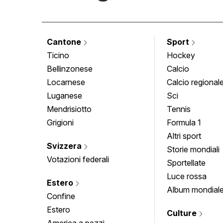
Cantone
Sport
Ticino
Hockey
Bellinzonese
Calcio
Locarnese
Calcio regional
Luganese
Sci
Mendrisiotto
Tennis
Grigioni
Formula 1
Altri sport
Svizzera
Storie mondiali
Votazioni federali
Sportellate
Luce rossa
Estero
Album mondial
Confine
Estero
Culture