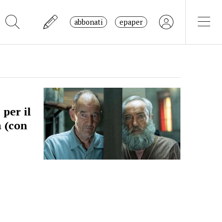
abbonati
epaper
per il
a (con