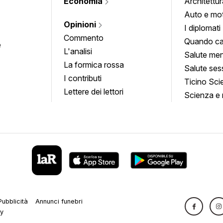
Economia
Architettur
Auto e mo
Opinioni
I diplomati
Commento
Quando ca
e
L'analisi
Salute men
La formica rossa
Salute ses
I contributi
Ticino Sci
Lettere dei lettori
Scienza e 
Pubblicità
Annunci funebri
cy