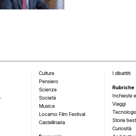
Culture
I dibattiti
Pensiero
Rubriche
Scienze
Inchieste 
e
Società
approfond
Viaggi
Musica
Tecnologi
Locarno Film Festival
Storie besti
Castellinaria
Curiosità