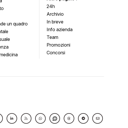
a
24h
to
Archivio
In breve
de un quadro
Info azienda
tale
Team
suale
Promozioni
enza
Concorsi
medicina