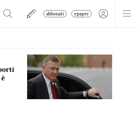
abbonati
epaper
porti
 è