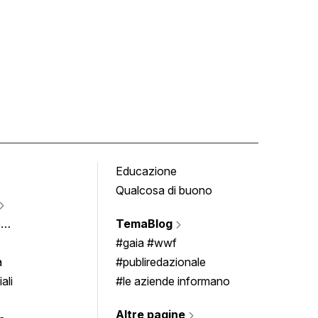
Educazione
Tomb
Qualcosa di buono
Fumet
Vigne
e
TemaBlog
Scrivi
imenti
#gaia #wwf
a
#publiredazionale
ali
#le aziende informano
Altre pagine