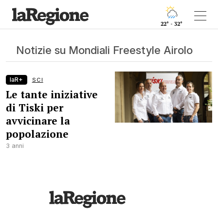
22° - 32°
Notizie su Mondiali Freestyle Airolo
laR+
SCI
Le tante iniziative
di Tiski per
avvicinare la
popolazione
3 anni