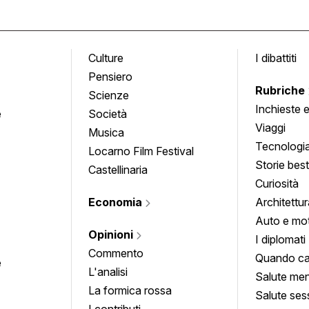
Culture
I dibattiti
Pensiero
Rubriche
Scienze
Inchieste 
e
Società
approfond
Viaggi
Musica
Tecnologi
Locarno Film Festival
Storie besti
Castellinaria
Curiosità
Economia
Architettur
Auto e mo
Opinioni
I diplomati
Commento
Quando ca
e
L'analisi
Salute men
La formica rossa
Salute ses