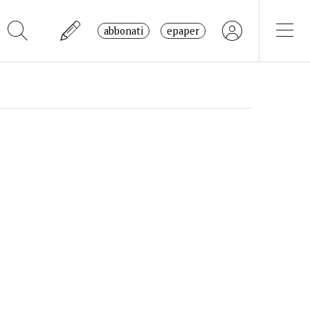
abbonati
epaper