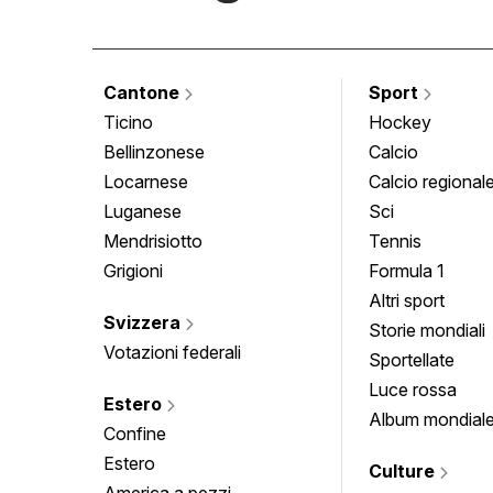
Cantone
Sport
Ticino
Hockey
Bellinzonese
Calcio
Locarnese
Calcio regional
Luganese
Sci
Mendrisiotto
Tennis
Grigioni
Formula 1
Altri sport
Svizzera
Storie mondiali
Votazioni federali
Sportellate
Luce rossa
Estero
Album mondial
Confine
Estero
Culture