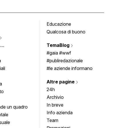
Educazione
Tomb
Qualcosa di buono
Fumet
Vigne
e
TemaBlog
Scrivi
imenti
#gaia #wwf
a
#publiredazionale
ali
#le aziende informano
Altre pagine
a
24h
to
Archivio
In breve
de un quadro
Info azienda
tale
Team
suale