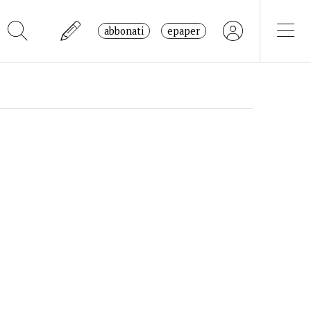
abbonati
epaper