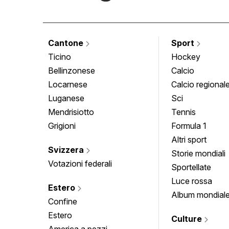
Cantone
Sport
Ticino
Hockey
Bellinzonese
Calcio
Locarnese
Calcio regional
Luganese
Sci
Mendrisiotto
Tennis
Grigioni
Formula 1
Altri sport
Svizzera
Storie mondiali
Votazioni federali
Sportellate
Luce rossa
Estero
Album mondial
Confine
Estero
Culture