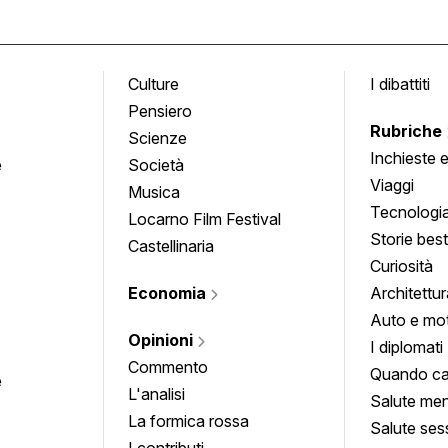
Culture
I dibattiti
Pensiero
Rubriche
Scienze
Inchieste 
e
Società
approfond
Viaggi
Musica
Tecnologi
Locarno Film Festival
Storie besti
Castellinaria
Curiosità
Economia
Architettur
Auto e mo
Opinioni
I diplomati
Commento
Quando ca
e
L'analisi
Salute men
La formica rossa
Salute ses