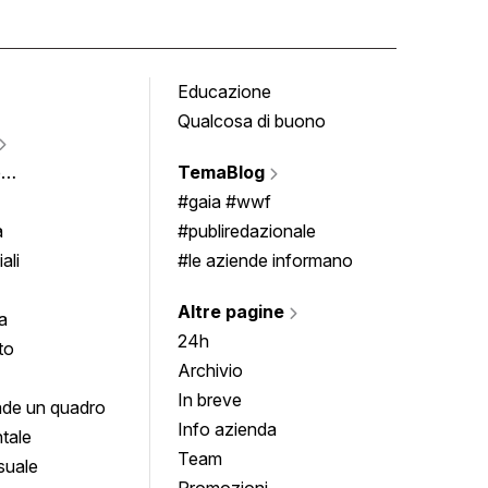
Educazione
Tomb
Qualcosa di buono
Fumet
Vigne
e
TemaBlog
Scrivi
imenti
#gaia #wwf
a
#publiredazionale
ali
#le aziende informano
Altre pagine
a
24h
to
Archivio
In breve
de un quadro
Info azienda
tale
Team
suale