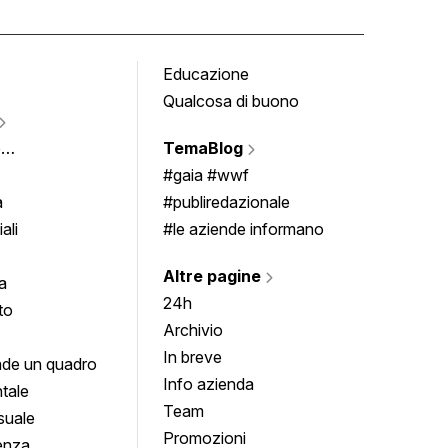
Educazione
Tomb
Qualcosa di buono
Fumet
Vigne
e
TemaBlog
Scrivi
imenti
#gaia #wwf
a
#publiredazionale
ali
#le aziende informano
Altre pagine
a
24h
to
Archivio
In breve
de un quadro
Info azienda
tale
Team
suale
Promozioni
enza