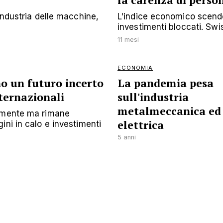
la carenza di perso
industria delle macchine,
L'indice economico scende
investimenti bloccati. Swi
11 mesi
ECONOMIA
o un futuro incerto
La pandemia pesa
nternazionali
sull'industria
metalmeccanica ed
ermente ma rimane
elettrica
ini in calo e investimenti
5 anni