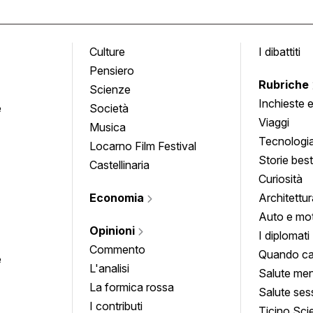
Culture
I dibattiti
Pensiero
Rubriche
Scienze
Inchieste 
e
Società
approfond
Viaggi
Musica
Tecnologi
Locarno Film Festival
Storie besti
Castellinaria
Curiosità
Economia
Architettur
Auto e mo
Opinioni
I diplomati
Commento
Quando ca
e
L'analisi
Salute men
La formica rossa
Salute ses
I contributi
Ticino Sci