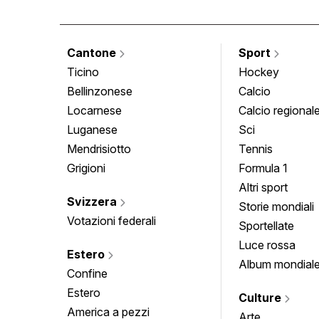
Cantone
Sport
Ticino
Hockey
Bellinzonese
Calcio
Locarnese
Calcio regional
Luganese
Sci
Mendrisiotto
Tennis
Grigioni
Formula 1
Altri sport
Svizzera
Storie mondiali
Votazioni federali
Sportellate
Luce rossa
Estero
Album mondial
Confine
Estero
Culture
America a pezzi
Arte