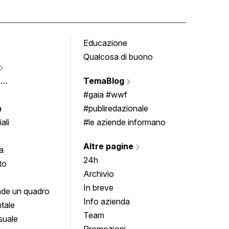
Educazione
Tomb
Qualcosa di buono
Fumet
Vigne
e
TemaBlog
Scrivi
imenti
#gaia #wwf
a
#publiredazionale
ali
#le aziende informano
Altre pagine
a
24h
to
Archivio
In breve
de un quadro
Info azienda
tale
Team
suale