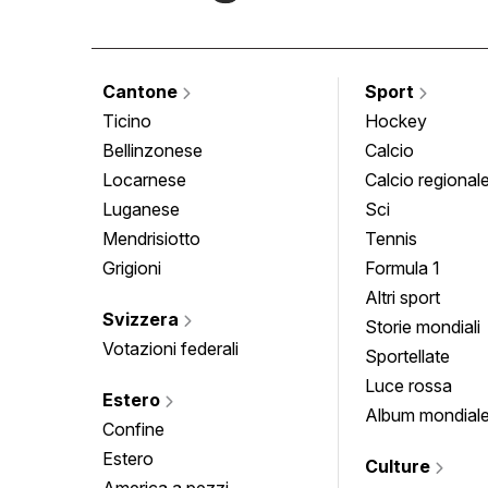
Cantone
Sport
Ticino
Hockey
Bellinzonese
Calcio
Locarnese
Calcio regional
Luganese
Sci
Mendrisiotto
Tennis
Grigioni
Formula 1
Altri sport
Svizzera
Storie mondiali
Votazioni federali
Sportellate
Luce rossa
Estero
Album mondial
Confine
Estero
Culture