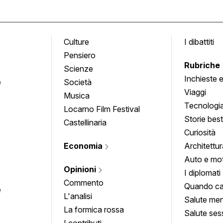
Culture
I dibattiti
Pensiero
Rubriche
Scienze
Inchieste 
e
Società
approfond
Viaggi
Musica
Tecnologi
Locarno Film Festival
Storie besti
Castellinaria
Curiosità
Economia
Architettur
Auto e mo
Opinioni
I diplomati
Commento
Quando ca
e
L'analisi
Salute men
La formica rossa
Salute ses