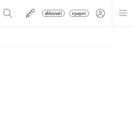
abbonati
epaper