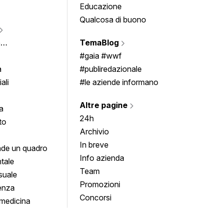
Educazione
Tomb
Qualcosa di buono
Fumet
Vigne
e
TemaBlog
Scrivi
imenti
#gaia #wwf
a
#publiredazionale
ali
#le aziende informano
Altre pagine
a
24h
to
Archivio
In breve
de un quadro
Info azienda
tale
Team
suale
Promozioni
enza
Concorsi
medicina