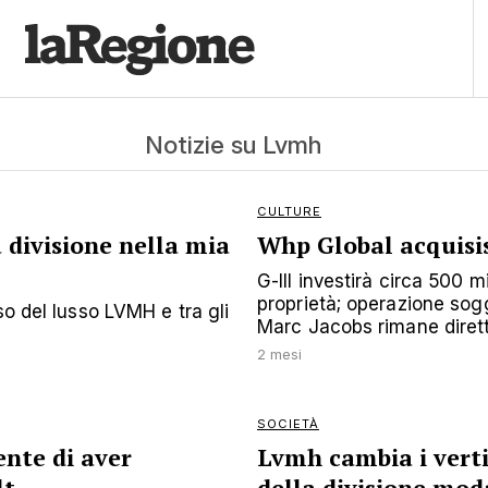
Notizie su Lvmh
CULTURE
 divisione nella mia
Whp Global acquisi
G-III investirà circa 500 mi
proprietà; operazione sogg
so del lusso LVMH e tra gli
Marc Jacobs rimane dirett
2 mesi
SOCIETÀ
nte di aver
Lvmh cambia i verti