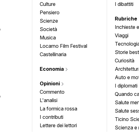
Culture
I dibattiti
Pensiero
Rubriche
Scienze
Inchieste 
e
Società
approfond
Viaggi
Musica
Tecnologi
Locarno Film Festival
Storie besti
Castellinaria
Curiosità
Economia
Architettur
Auto e mo
Opinioni
I diplomati
Commento
Quando ca
e
L'analisi
Salute men
La formica rossa
Salute ses
I contributi
Ticino Sci
Lettere dei lettori
Scienza e 