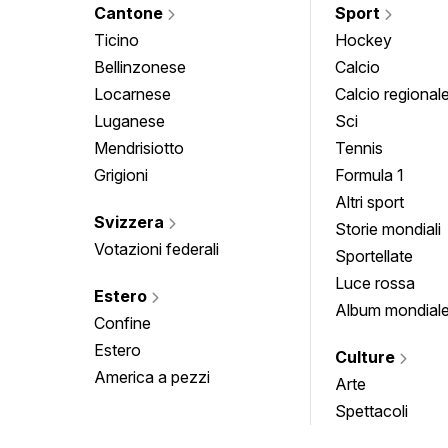
Cantone
Sport
Ticino
Hockey
Bellinzonese
Calcio
Locarnese
Calcio regional
Luganese
Sci
Mendrisiotto
Tennis
Grigioni
Formula 1
Altri sport
Svizzera
Storie mondiali
Votazioni federali
Sportellate
Luce rossa
Estero
Album mondial
Confine
Estero
Culture
America a pezzi
Arte
Spettacoli