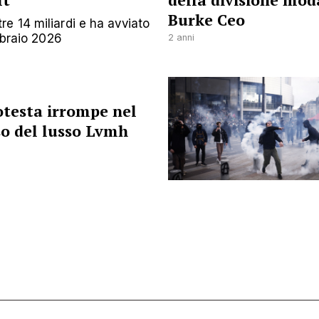
lt
della divisione mod
Burke Ceo
e 14 miliardi e ha avviato
bbraio 2026
2 anni
otesta irrompe nel
so del lusso Lvmh