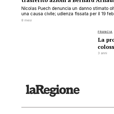
trasferito azioni a Bernard Arnau
Nicolas Puech denuncia un danno stimato oltr
una causa civile; udienza fissata per il 19 fe
8 mesi
FRANCIA
La pr
colos
3 anni