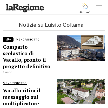
23° - 32°
Notizie su Luisito Coltamai
laR+
MENDRISIOTTO
Comparto
scolastico di
Vacallo, pronto il
progetto definitivo
1 anno
MENDRISIOTTO
Vacallo ritira il
messaggio sul
moltiplicatore