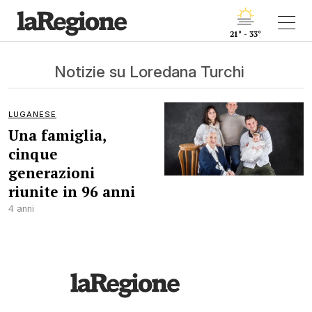
21° - 33°
Notizie su Loredana Turchi
LUGANESE
Una famiglia,
cinque
generazioni
riunite in 96 anni
4 anni