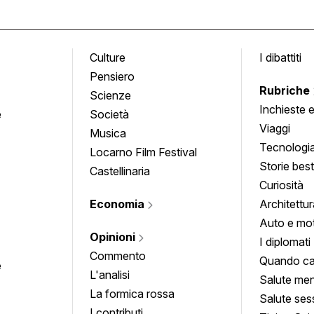
Culture
I dibattiti
Pensiero
Rubriche
Scienze
Inchieste 
e
Società
approfond
Viaggi
Musica
Tecnologi
Locarno Film Festival
Storie besti
Castellinaria
Curiosità
Economia
Architettur
Auto e mo
Opinioni
I diplomati
Commento
Quando ca
e
L'analisi
Salute men
La formica rossa
Salute ses
I contributi