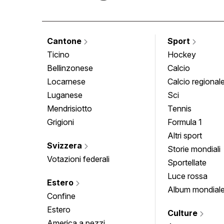
Cantone
Sport
Ticino
Hockey
Bellinzonese
Calcio
Locarnese
Calcio regional
Luganese
Sci
Mendrisiotto
Tennis
Grigioni
Formula 1
Altri sport
Svizzera
Storie mondiali
Votazioni federali
Sportellate
Luce rossa
Estero
Album mondial
Confine
Estero
Culture
America a pezzi