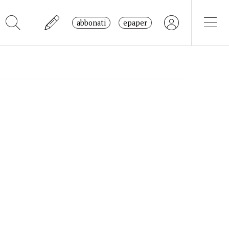
abbonati
epaper