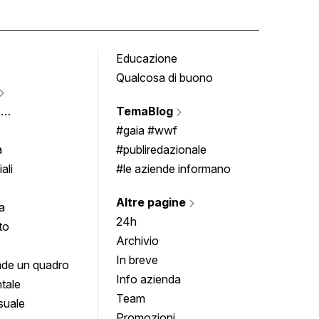
Educazione
Tomb
Qualcosa di buono
Fumet
Vigne
e
TemaBlog
Scrivi
imenti
#gaia #wwf
a
#publiredazionale
ali
#le aziende informano
Altre pagine
a
24h
to
Archivio
In breve
de un quadro
Info azienda
tale
Team
suale
Promozioni