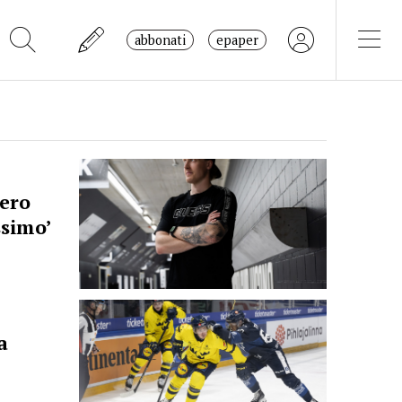
abbonati
epaper
mero
ssimo’
a