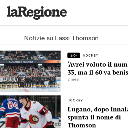
Notizie su Lassi Thomson
laR+
HOCKEY
‘Avrei voluto il nu
33, ma il 60 va beni
2 mesi
HOCKEY
Lugano, dopo Innal
spunta il nome di
Thomson