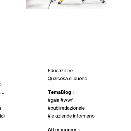
Educazione
Tomb
Qualcosa di buono
Fumet
Vigne
e
TemaBlog
Scrivi
imenti
#gaia #wwf
a
#publiredazionale
ali
#le aziende informano
Altre pagine