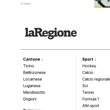
3 mesi
Cantone
Sport
Ticino
Hockey
Bellinzonese
Calcio
Locarnese
Calcio regional
Luganese
Sci
Mendrisiotto
Tennis
Grigioni
Formula 1
Altri sport