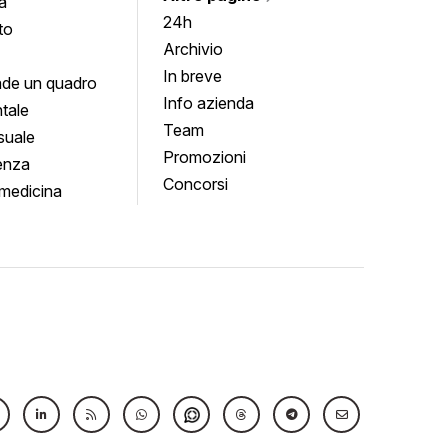
a
24h
to
Archivio
In breve
de un quadro
Info azienda
tale
Team
suale
Promozioni
enza
Concorsi
medicina