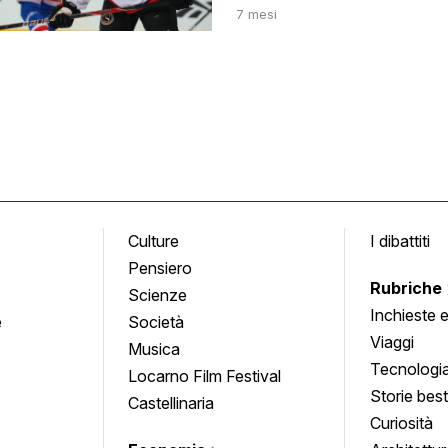
7 mesi
Culture
I dibattiti
Pensiero
Rubriche
Scienze
Inchieste 
e
Società
approfond
Viaggi
Musica
Tecnologi
Locarno Film Festival
Storie besti
Castellinaria
Curiosità