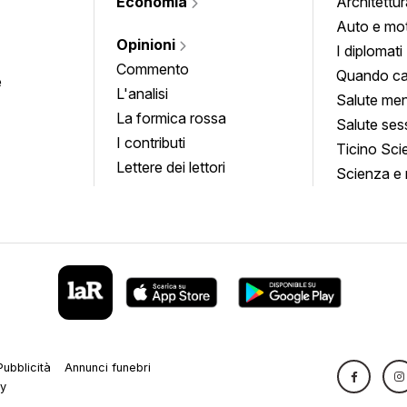
Economia
Architettur
Auto e mo
Opinioni
I diplomati
Commento
Quando ca
e
L'analisi
Salute men
La formica rossa
Salute ses
I contributi
Ticino Sci
Lettere dei lettori
Scienza e 
Pubblicità
Annunci funebri
cy