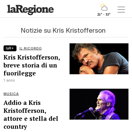
21° - 35°
Notizie su Kris Kristofferson
laR+
IL RICORDO
Kris Kristofferson,
breve storia di un
fuorilegge
1 anno
MUSICA
Addio a Kris
Kristofferson,
attore e stella del
country