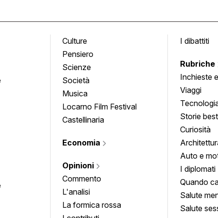
Culture
I dibattiti
Pensiero
Rubriche
Scienze
Inchieste 
e
Società
approfond
Viaggi
Musica
Tecnologi
Locarno Film Festival
Storie besti
Castellinaria
Curiosità
Economia
Architettur
Auto e mo
Opinioni
I diplomati
Commento
Quando ca
e
L'analisi
Salute men
La formica rossa
Salute ses