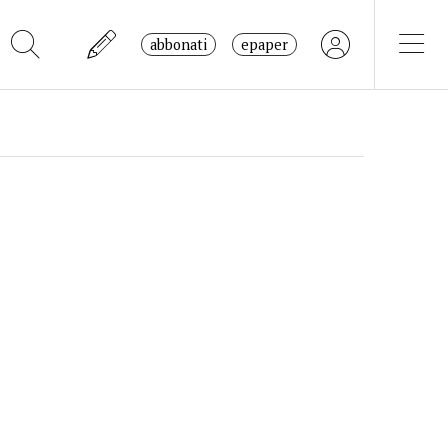
abbonati
epaper