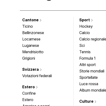
Cantone
Sport
Ticino
Hockey
Bellinzonese
Calcio
Locarnese
Calcio regional
Luganese
Sci
Mendrisiotto
Tennis
Grigioni
Formula 1
Altri sport
Svizzera
Storie mondiali
Votazioni federali
Sportellate
Luce rossa
Estero
Album mondial
Confine
Estero
Culture