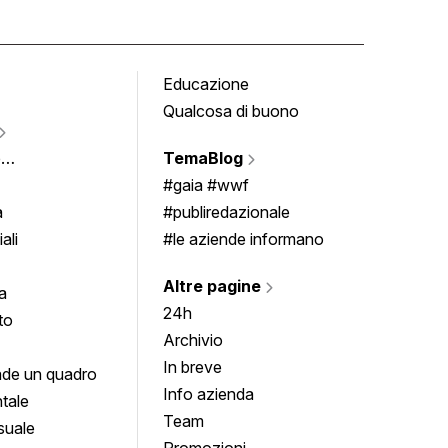
Educazione
Tomb
Qualcosa di buono
Fumet
Vigne
e
TemaBlog
Scrivi
imenti
#gaia #wwf
a
#publiredazionale
ali
#le aziende informano
Altre pagine
a
24h
to
Archivio
In breve
de un quadro
Info azienda
tale
Team
suale