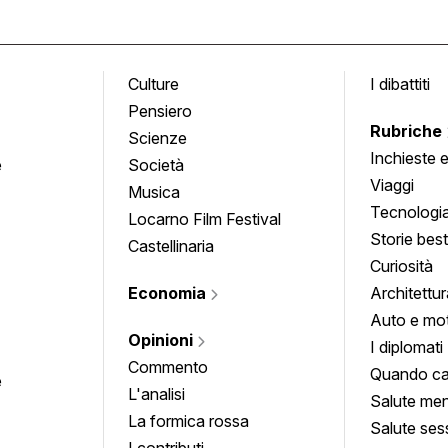
Culture
I dibattiti
Pensiero
Rubriche
Scienze
Inchieste 
e
Società
approfond
Viaggi
Musica
Tecnologi
Locarno Film Festival
Storie besti
Castellinaria
Curiosità
Economia
Architettur
Auto e mo
Opinioni
I diplomati
Commento
Quando ca
e
L'analisi
Salute men
La formica rossa
Salute ses