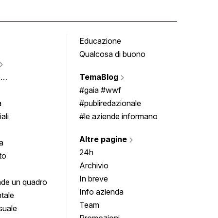
Educazione
Tomb
Qualcosa di buono
Fumet
Vigne
e
TemaBlog
Scrivi
imenti
#gaia #wwf
a
#publiredazionale
ali
#le aziende informano
Altre pagine
a
24h
to
Archivio
In breve
de un quadro
Info azienda
tale
Team
suale