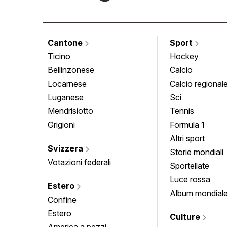
Cantone
Sport
Ticino
Hockey
Bellinzonese
Calcio
Locarnese
Calcio regional
Luganese
Sci
Mendrisiotto
Tennis
Grigioni
Formula 1
Altri sport
Svizzera
Storie mondiali
Votazioni federali
Sportellate
Luce rossa
Estero
Album mondial
Confine
Estero
Culture