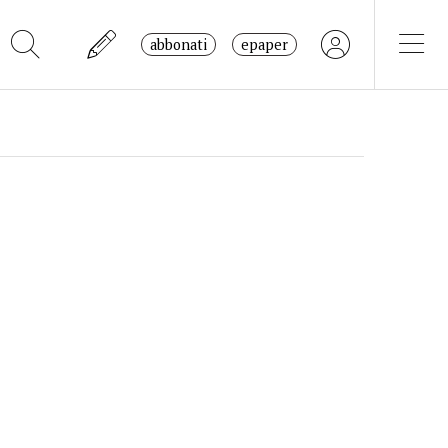
abbonati
epaper