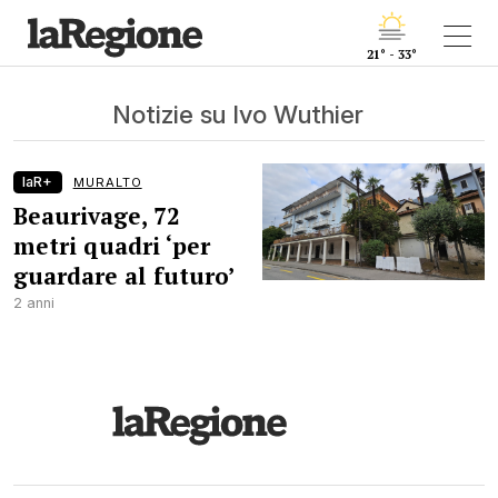
21° - 33°
Notizie su Ivo Wuthier
laR+
MURALTO
Beaurivage, 72
metri quadri ‘per
guardare al futuro’
2 anni