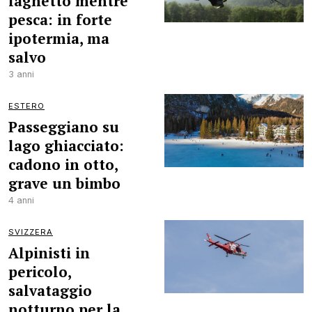
laghetto mentre
pesca: in forte
ipotermia, ma
salvo
3 anni
ESTERO
Passeggiano su
lago ghiacciato:
cadono in otto,
grave un bimbo
4 anni
SVIZZERA
Alpinisti in
pericolo,
salvataggio
notturno per la