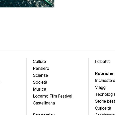
Culture
I dibattiti
Pensiero
Rubriche
Scienze
Inchieste 
e
Società
approfond
Viaggi
Musica
Tecnologi
Locarno Film Festival
Storie besti
Castellinaria
Curiosità
Economia
Architettur