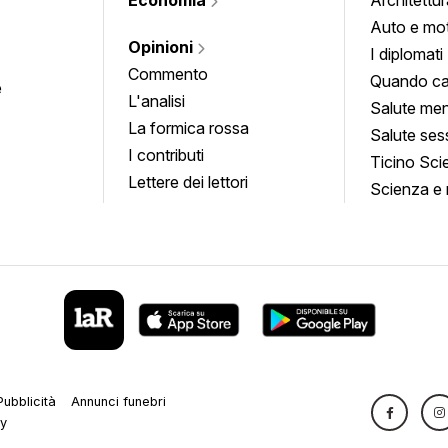
Auto e mo
Opinioni
I diplomati
Commento
Quando ca
e
L'analisi
Salute men
La formica rossa
Salute ses
I contributi
Ticino Sci
Lettere dei lettori
Scienza e 
Pubblicità
Annunci funebri
cy