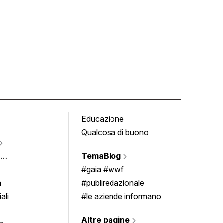
Educazione
Tomb
Qualcosa di buono
Fumet
Vigne
e
TemaBlog
Scrivi
imenti
#gaia #wwf
a
#publiredazionale
ali
#le aziende informano
Altre pagine
a