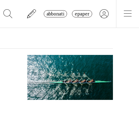
abbonati
epaper