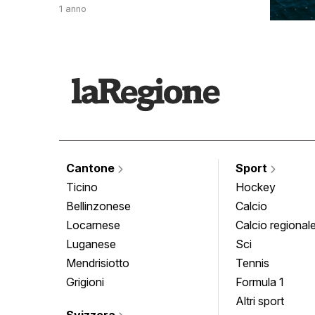
1 anno
Cantone
Sport
Ticino
Hockey
Bellinzonese
Calcio
Locarnese
Calcio regional
Luganese
Sci
Mendrisiotto
Tennis
Grigioni
Formula 1
Altri sport
Svizzera