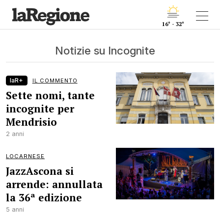
16° - 32°
Notizie su Incognite
laR+
IL COMMENTO
Sette nomi, tante
incognite per
Mendrisio
2 anni
LOCARNESE
JazzAscona si
arrende: annullata
la 36ª edizione
5 anni