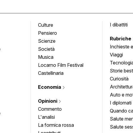
I dibattiti
Culture
Pensiero
Rubriche
Scienze
Inchieste 
e
Società
approfond
Viaggi
Musica
Tecnologi
Locarno Film Festival
Storie besti
Castellinaria
Curiosità
Architettur
Economia
Auto e mo
Opinioni
I diplomati
Commento
Quando ca
e
L'analisi
Salute men
La formica rossa
Salute ses