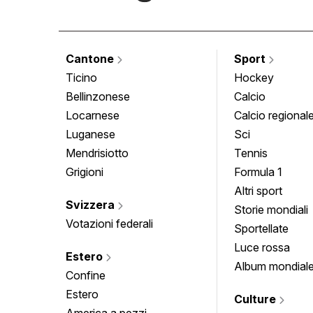
Cantone
Sport
Ticino
Hockey
Bellinzonese
Calcio
Locarnese
Calcio regional
Luganese
Sci
Mendrisiotto
Tennis
Grigioni
Formula 1
Altri sport
Svizzera
Storie mondiali
Votazioni federali
Sportellate
Luce rossa
Estero
Album mondial
Confine
Estero
Culture