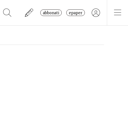
abbonati
epaper