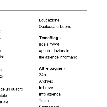
Educazione
Tomb
Qualcosa di buono
Fumet
Vigne
e
TemaBlog
Scrivi
imenti
#gaia #wwf
a
#publiredazionale
ali
#le aziende informano
Altre pagine
a
24h
to
Archivio
In breve
de un quadro
Info azienda
tale
Team
suale