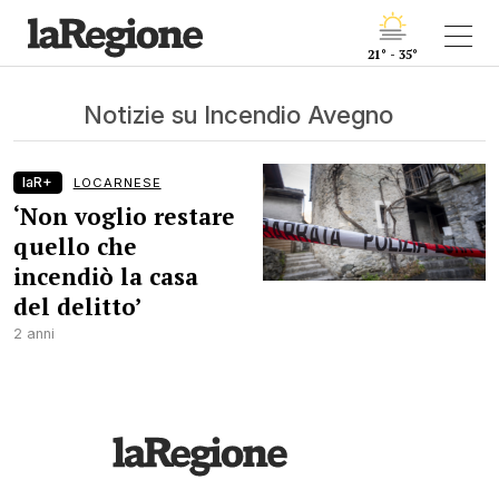
21° - 35°
Notizie su Incendio Avegno
laR+
LOCARNESE
‘Non voglio restare
quello che
incendiò la casa
del delitto’
2 anni