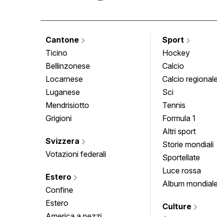
Cantone
Sport
Ticino
Hockey
Bellinzonese
Calcio
Locarnese
Calcio regional
Luganese
Sci
Mendrisiotto
Tennis
Grigioni
Formula 1
Altri sport
Svizzera
Storie mondiali
Votazioni federali
Sportellate
Luce rossa
Estero
Album mondial
Confine
Estero
Culture
America a pezzi