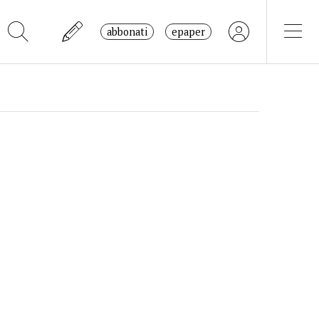
abbonati
epaper