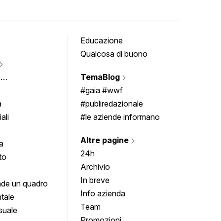
Educazione
Tomb
Qualcosa di buono
Fumet
Vigne
e
TemaBlog
Scrivi
imenti
#gaia #wwf
a
#publiredazionale
ali
#le aziende informano
Altre pagine
a
24h
to
Archivio
In breve
de un quadro
Info azienda
tale
Team
suale
Promozioni