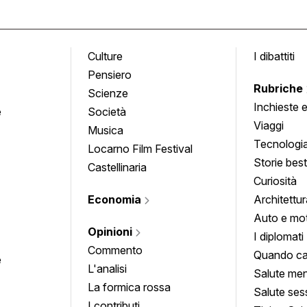
Culture
I dibattiti
Pensiero
Rubriche
Scienze
Inchieste 
e
Società
approfond
Viaggi
Musica
Tecnologi
Locarno Film Festival
Storie besti
Castellinaria
Curiosità
Economia
Architettur
Auto e mo
Opinioni
I diplomati
Commento
Quando ca
e
L'analisi
Salute men
La formica rossa
Salute ses
I contributi