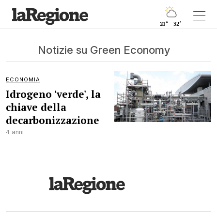
21° - 32°
Notizie su Green Economy
ECONOMIA
Idrogeno 'verde', la
chiave della
decarbonizzazione
4 anni