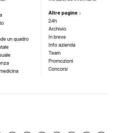
Altre pagine
a
24h
to
Archivio
In breve
de un quadro
Info azienda
tale
Team
suale
Promozioni
enza
Concorsi
medicina