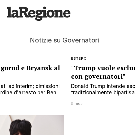
Notizie su Governatori
ESTERO
lgorod e Bryansk al
"Trump vuole esclu
con governatori"
i ad interim; dimissioni
Donald Trump intende escl
ordine d'arresto per Ben
tradizionalmente bipartisan
5 mesi