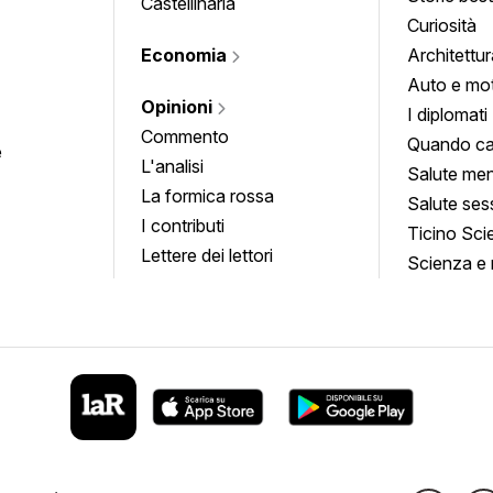
Castellinaria
Curiosità
Economia
Architettur
Auto e mo
Opinioni
I diplomati
Commento
Quando ca
e
L'analisi
Salute men
La formica rossa
Salute ses
I contributi
Ticino Sci
Lettere dei lettori
Scienza e 