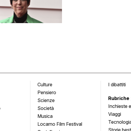
Culture
I dibattiti
Pensiero
Rubriche
Scienze
Inchieste 
e
Società
approfond
Viaggi
Musica
Tecnologi
Locarno Film Festival
Storie besti