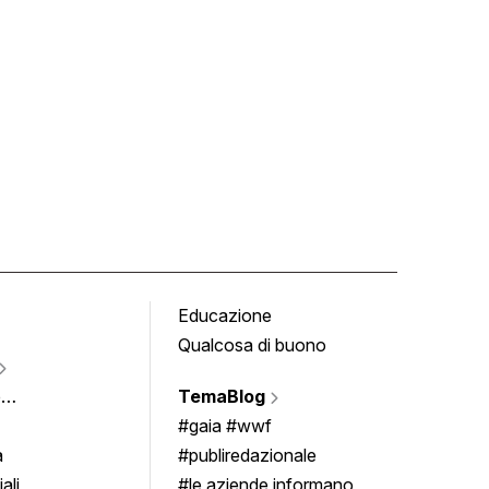
Educazione
Tomb
Qualcosa di buono
Fumet
Vigne
e
TemaBlog
Scrivi
imenti
#gaia #wwf
a
#publiredazionale
ali
#le aziende informano