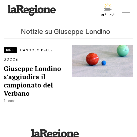
21° - 35°
Notizie su Giuseppe Londino
laR+
L’ANGOLO DELLE
BOCCE
Giuseppe Londino
s'aggiudica il
campionato del
Verbano
1 anno