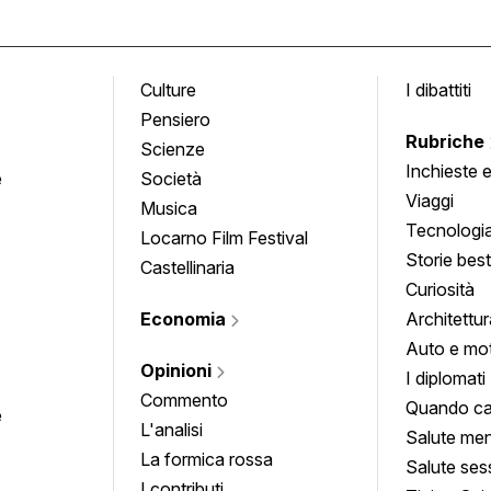
Culture
I dibattiti
Pensiero
Rubriche
Scienze
Inchieste 
e
Società
approfond
Viaggi
Musica
Tecnologi
Locarno Film Festival
Storie besti
Castellinaria
Curiosità
Economia
Architettur
Auto e mo
Opinioni
I diplomati
Commento
Quando ca
e
L'analisi
Salute men
La formica rossa
Salute ses
I contributi