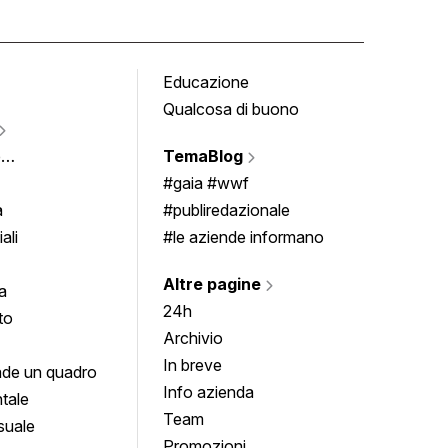
Educazione
Tomb
Qualcosa di buono
Fumet
Vigne
e
TemaBlog
Scrivi
imenti
#gaia #wwf
a
#publiredazionale
ali
#le aziende informano
Altre pagine
a
24h
to
Archivio
In breve
de un quadro
Info azienda
tale
Team
suale
Promozioni