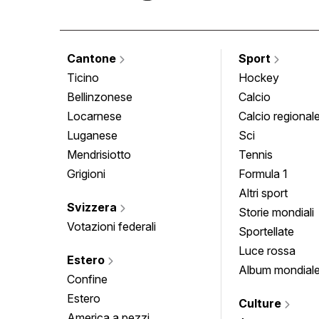
Cantone
Sport
Ticino
Hockey
Bellinzonese
Calcio
Locarnese
Calcio regional
Luganese
Sci
Mendrisiotto
Tennis
Grigioni
Formula 1
Altri sport
Svizzera
Storie mondiali
Votazioni federali
Sportellate
Luce rossa
Estero
Album mondial
Confine
Estero
Culture
America a pezzi