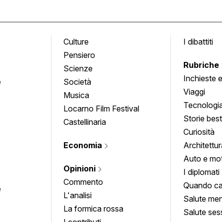
Culture
I dibattiti
Pensiero
Rubriche
Scienze
Inchieste 
e
Società
approfond
Viaggi
Musica
Tecnologi
Locarno Film Festival
Storie besti
Castellinaria
Curiosità
Economia
Architettur
Auto e mo
Opinioni
I diplomati
Commento
Quando ca
e
L'analisi
Salute men
La formica rossa
Salute ses