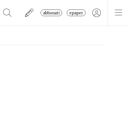
abbonati
epaper