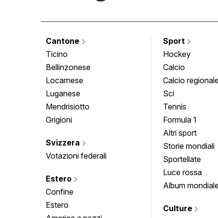
Cantone
Sport
Ticino
Hockey
Bellinzonese
Calcio
Locarnese
Calcio regional
Luganese
Sci
Mendrisiotto
Tennis
Grigioni
Formula 1
Altri sport
Svizzera
Storie mondiali
Votazioni federali
Sportellate
Luce rossa
Estero
Album mondial
Confine
Estero
Culture