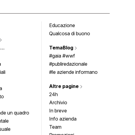
Educazione
Tomb
Qualcosa di buono
Fumet
Vigne
e
TemaBlog
Scrivi
imenti
#gaia #wwf
a
#publiredazionale
ali
#le aziende informano
Altre pagine
a
24h
to
Archivio
In breve
de un quadro
Info azienda
tale
Team
suale