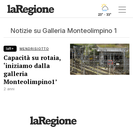
23° - 33°
Notizie su Galleria Monteolimpino 1
laR+
MENDRISIOTTO
Capacità su rotaia,
‘iniziamo dalla
galleria
Monteolimpino1’
2 anni