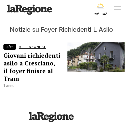
22° - 36°
Notizie su Foyer Richiedenti L Asilo
laR+
BELLINZONESE
Giovani richiedenti
asilo a Cresciano,
il foyer finisce al
Tram
1 anno