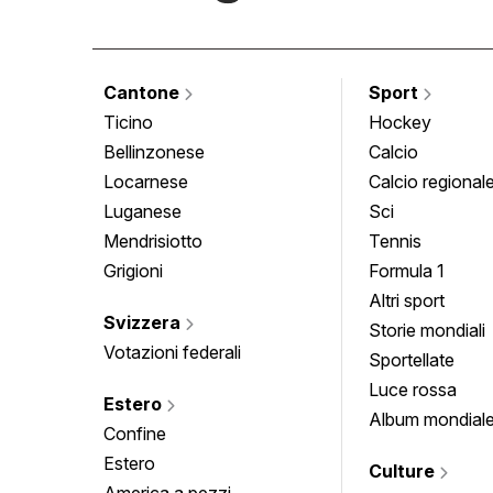
Cantone
Sport
Ticino
Hockey
Bellinzonese
Calcio
Locarnese
Calcio regional
Luganese
Sci
Mendrisiotto
Tennis
Grigioni
Formula 1
Altri sport
Svizzera
Storie mondiali
Votazioni federali
Sportellate
Luce rossa
Estero
Album mondial
Confine
Estero
Culture