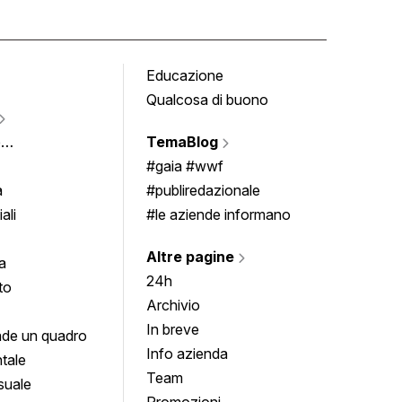
Educazione
Tomb
Qualcosa di buono
Fumet
Vigne
e
TemaBlog
Scrivi
imenti
#gaia #wwf
a
#publiredazionale
ali
#le aziende informano
Altre pagine
a
24h
to
Archivio
In breve
de un quadro
Info azienda
tale
Team
suale