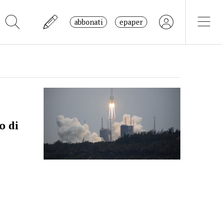
abbonati
epaper
o di