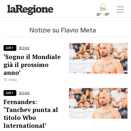
21° - 35°
Notizie su Flavio Meta
laR+
BOXE
‘Sogno il Mondiale
già il prossimo
anno’
10 mesi
laR+
BOXE
Fernandes:
‘Tanchev punta al
titolo Wbo
International’