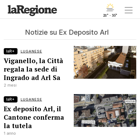
21° - 35°
Notizie su Ex Deposito Arl
laR+
LUGANESE
Viganello, la Città
regala la sede di
Ingrado ad Arl Sa
2 mesi
laR+
LUGANESE
Ex deposito Arl, il
Cantone conferma
la tutela
1 anno