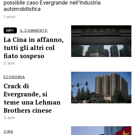
possibile caso Evergrande nell'industria
automobilistica
1 anno
laR+
IL COMMENTO
La Cina in affanno,
tutti gli altri col
fiato sospeso
2 anni
ECONOMIA
Crack di
Evergrande, si
teme una Lehman
Brothers cinese
2 anni
CINA