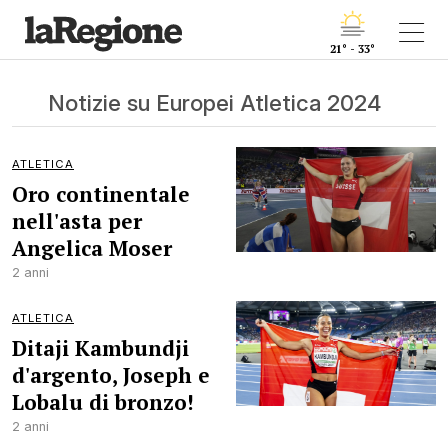
21° - 33°
Notizie su Europei Atletica 2024
ATLETICA
Oro continentale
nell'asta per
Angelica Moser
2 anni
ATLETICA
Ditaji Kambundji
d'argento, Joseph e
Lobalu di bronzo!
2 anni