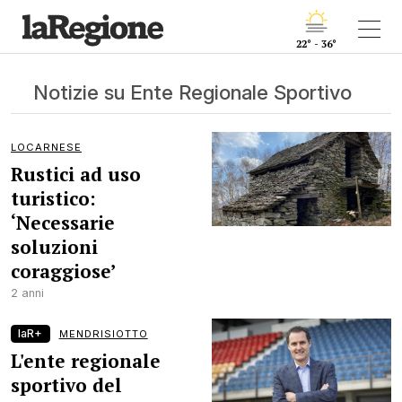
22° - 36°
Notizie su Ente Regionale Sportivo
LOCARNESE
Rustici ad uso
turistico:
‘Necessarie
soluzioni
coraggiose’
2 anni
laR+
MENDRISIOTTO
L'ente regionale
sportivo del