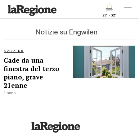
21° - 32°
Notizie su Engwilen
SVIZZERA
Cade da una
finestra del terzo
piano, grave
21enne
1 anno