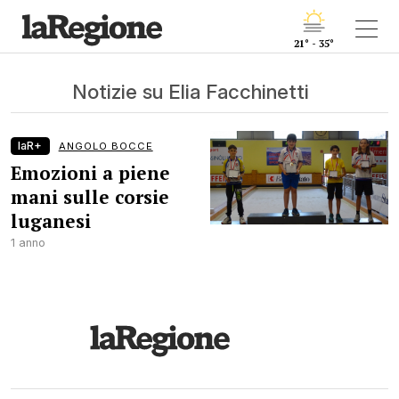
21° - 35°
Notizie su Elia Facchinetti
laR+
ANGOLO BOCCE
Emozioni a piene
mani sulle corsie
luganesi
1 anno