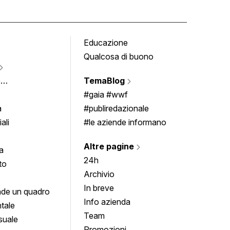
Educazione
Tomb
Qualcosa di buono
Fumet
Vigne
e
TemaBlog
Scrivi
imenti
#gaia #wwf
a
#publiredazionale
ali
#le aziende informano
Altre pagine
a
24h
to
Archivio
In breve
de un quadro
Info azienda
tale
Team
suale
Promozioni