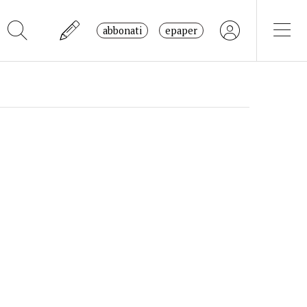
abbonati
epaper