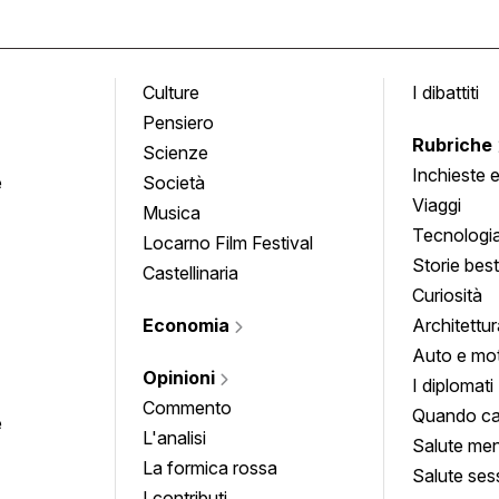
Culture
I dibattiti
Pensiero
Rubriche
Scienze
Inchieste 
e
Società
approfond
Viaggi
Musica
Tecnologi
Locarno Film Festival
Storie besti
Castellinaria
Curiosità
Economia
Architettur
Auto e mo
Opinioni
I diplomati
Commento
Quando ca
e
L'analisi
Salute men
La formica rossa
Salute ses
I contributi