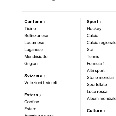
Cantone
Sport
Ticino
Hockey
Bellinzonese
Calcio
Locarnese
Calcio regional
Luganese
Sci
Mendrisiotto
Tennis
Grigioni
Formula 1
Altri sport
Svizzera
Storie mondiali
Votazioni federali
Sportellate
Luce rossa
Estero
Album mondial
Confine
Estero
Culture
America a pezzi