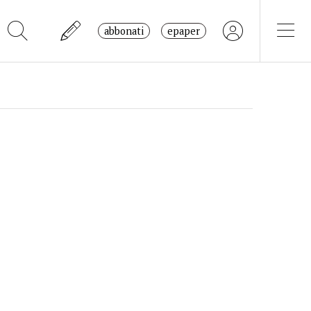
abbonati
epaper