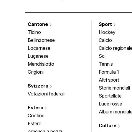
Cantone
Sport
Ticino
Hockey
Bellinzonese
Calcio
Locarnese
Calcio regional
Luganese
Sci
Mendrisiotto
Tennis
Grigioni
Formula 1
Altri sport
Svizzera
Storie mondiali
Votazioni federali
Sportellate
Luce rossa
Estero
Album mondial
Confine
Estero
Culture
America a pezzi