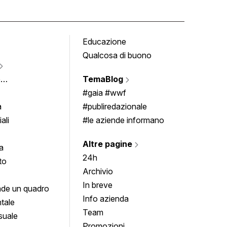
Educazione
Tomb
Qualcosa di buono
Fumet
Vigne
e
TemaBlog
Scrivi
imenti
#gaia #wwf
a
#publiredazionale
ali
#le aziende informano
Altre pagine
a
24h
to
Archivio
In breve
de un quadro
Info azienda
tale
Team
suale
Promozioni