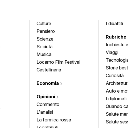
Culture
I dibattiti
Pensiero
Rubriche
Scienze
Inchieste 
e
Società
approfond
Viaggi
Musica
Tecnologi
Locarno Film Festival
Storie besti
Castellinaria
Curiosità
Economia
Architettur
Auto e mo
Opinioni
I diplomati
Commento
Quando ca
e
L'analisi
Salute men
La formica rossa
Salute ses
I contributi