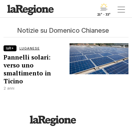
21° - 33°
Notizie su Domenico Chianese
laR+
LUGANESE
Pannelli solari:
verso uno
smaltimento in
Ticino
2 anni