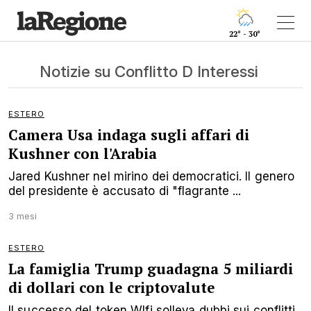
22° - 30°
Notizie su Conflitto D Interessi
ESTERO
Camera Usa indaga sugli affari di
Kushner con l'Arabia
Jared Kushner nel mirino dei democratici. Il genero
del presidente è accusato di "flagrante ...
3 mesi
ESTERO
La famiglia Trump guadagna 5 miliardi
di dollari con le criptovalute
Il successo del token Wlfi solleva dubbi sui conflitti