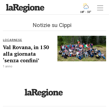
18° - 33°
Notizie su Cippi
LOCARNESE
Val Rovana, in 150
alla giornata
‘senza confini’
1 anno