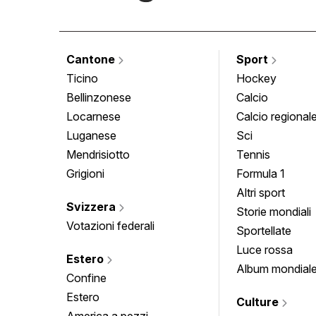
Cantone
Sport
Ticino
Hockey
Bellinzonese
Calcio
Locarnese
Calcio regional
Luganese
Sci
Mendrisiotto
Tennis
Grigioni
Formula 1
Altri sport
Svizzera
Storie mondiali
Votazioni federali
Sportellate
Luce rossa
Estero
Album mondial
Confine
Estero
Culture