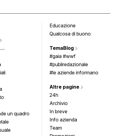
Educazione
Tomb
Qualcosa di buono
Fumet
Vigne
e
TemaBlog
Scrivi
imenti
#gaia #wwf
a
#publiredazionale
ali
#le aziende informano
Altre pagine
a
24h
to
Archivio
In breve
de un quadro
Info azienda
tale
Team
suale