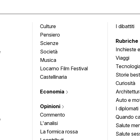
Culture
I dibattiti
Pensiero
Rubriche
Scienze
Inchieste 
e
Società
approfond
Viaggi
Musica
Tecnologi
Locarno Film Festival
Storie besti
Castellinaria
Curiosità
Economia
Architettur
Auto e mo
Opinioni
I diplomati
Commento
Quando ca
e
L'analisi
Salute men
La formica rossa
Salute ses