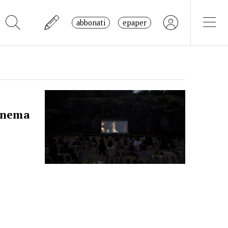
abbonati
epaper
Cinema