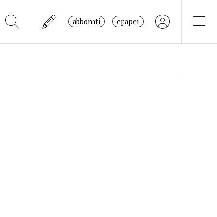
abbonati
epaper