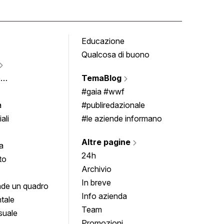
Educazione
Tomb
Qualcosa di buono
Fumet
Vigne
e
TemaBlog
Scrivi
imenti
#gaia #wwf
a
#publiredazionale
ali
#le aziende informano
Altre pagine
a
24h
to
Archivio
In breve
de un quadro
Info azienda
tale
Team
suale
Promozioni