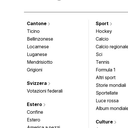
Cantone
Sport
Ticino
Hockey
Bellinzonese
Calcio
Locarnese
Calcio regional
Luganese
Sci
Mendrisiotto
Tennis
Grigioni
Formula 1
Altri sport
Svizzera
Storie mondiali
Votazioni federali
Sportellate
Luce rossa
Estero
Album mondial
Confine
Estero
Culture
America a pezzi