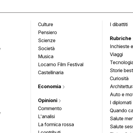
Culture
I dibattiti
Pensiero
Rubriche
Scienze
Inchieste 
e
Società
approfond
Viaggi
Musica
Tecnologi
Locarno Film Festival
Storie besti
Castellinaria
Curiosità
Economia
Architettur
Auto e mo
Opinioni
I diplomati
Commento
Quando ca
e
L'analisi
Salute men
La formica rossa
Salute ses
I contributi