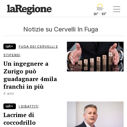
21° - 35°
Notizie su Cervelli In Fuga
laR+
FUGA DEI CERVELLI E
STIPENDI
Un ingegnere a
Zurigo può
guadagnare 4mila
franchi in più
4 anni
laR+
I DIBATTITI
Lacrime di
coccodrillo