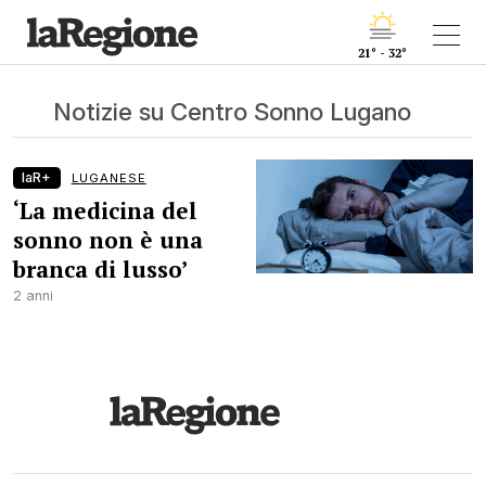
21° - 32°
Notizie su Centro Sonno Lugano
laR+
LUGANESE
‘La medicina del
sonno non è una
branca di lusso’
2 anni