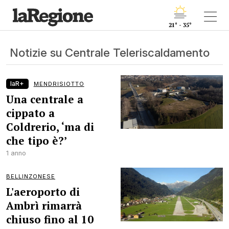
21° - 35°
Notizie su Centrale Teleriscaldamento
laR+
MENDRISIOTTO
Una centrale a
cippato a
Coldrerio, ‘ma di
che tipo è?’
1 anno
BELLINZONESE
L'aeroporto di
Ambrì rimarrà
chiuso fino al 10