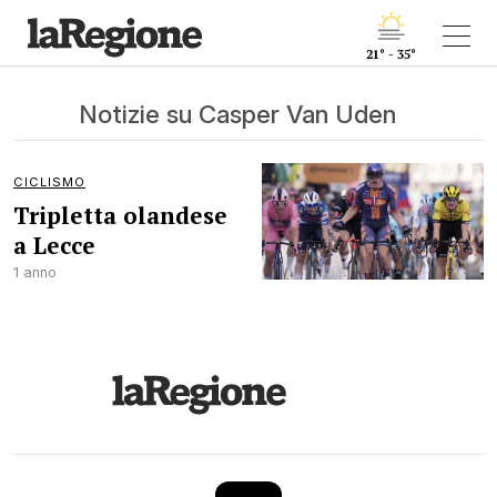
21° - 35°
Notizie su Casper Van Uden
CICLISMO
Tripletta olandese
a Lecce
1 anno